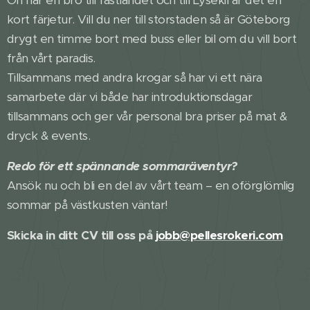
Ön har en bro till fastlandet och till Lysekil är det en
kort färjetur. Vill du ner till storstaden så är Göteborg
drygt en timme bort med buss eller bil om du vill bort
från vårt paradis.
Tillsammans med andra krogar så har vi ett nära
samarbete där vi både har introduktionsdagar
tillsammans och ger vår personal bra priser på mat &
dryck & events.
Redo för ett spännande sommaräventyr?
Ansök nu och bli en del av vårt team – en oförglömlig
sommar på västkusten väntar!
Skicka in ditt CV till oss på
jobb@pellesrokeri.com